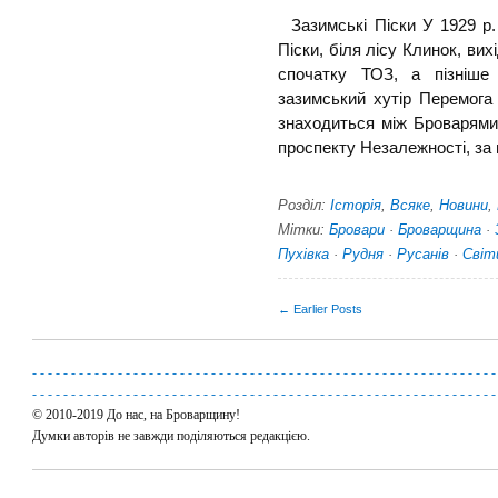
Зазимські Піски У 1929 р.
Піски, біля лісу Клинок, ви
спочатку ТОЗ, а пізніше 
зазимський хутір Перемога 
знаходиться між Броварями 
проспекту Незалежності, за п
Розділ:
Історія
,
Всяке
,
Новини
,
Мітки:
Бровари
·
Броварщина
·
Пухівка
·
Рудня
·
Русанів
·
Світ
← Earlier Posts
-
-
-
-
-
-
-
-
-
-
-
-
-
-
-
-
-
-
-
-
-
-
-
-
-
-
-
-
-
-
-
-
-
-
-
-
-
-
-
-
-
-
-
-
-
-
-
-
-
-
-
-
-
-
-
-
-
-
-
-
-
-
-
-
-
-
-
-
-
-
-
-
-
-
-
-
-
-
-
-
-
-
-
-
-
-
-
-
-
-
-
-
-
-
-
-
-
-
-
-
-
-
-
-
-
-
-
-
-
-
-
-
-
-
-
-
-
-
-
-
© 2010-2019 До нас, на Броварщину!
Думки авторів не завжди поділяються редакцією.