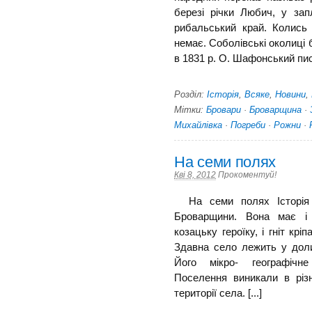
березі річки Любич, у за
рибаль­ський край. Колись
немає. Соболівські околиці б
в 1831 р. О. Шафонський писа
Розділ:
Історія
,
Всяке
,
Новини
,
Мітки:
Бровари
·
Броварщина
·
Михайлівка
·
Погреби
·
Рожни
·
На семи полях
Кві 8, 2012
Прокоментуй!
На семи полях Історія 
Броварщини. Вона має і 
козацьку героїку, і гніт крі
Здавна село лежить у доли
Його мікро- географічн
Поселення виникали в різн
території села. [...]