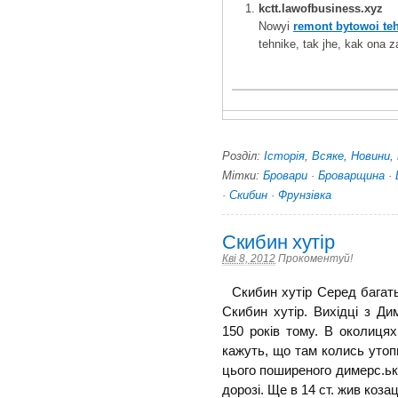
kctt.lawofbusiness.xyz
Nowyi
remont bytowoi teh
tehnike, tak jhe, kak ona z
Розділ:
Історія
,
Всяке
,
Новини
,
Мітки:
Бровари
·
Броварщина
·
·
Скибин
·
Фрунзівка
Скибин хутір
Кві 8, 2012
Прокоментуй!
Скибин хутір Серед багать
Скибин хутір. Вихідці з Ди
150 років тому. В околиця
кажуть, що там колись утоп
цього поширеного димерс.ько
дорозі. Ще в 14 ст. жив козаць