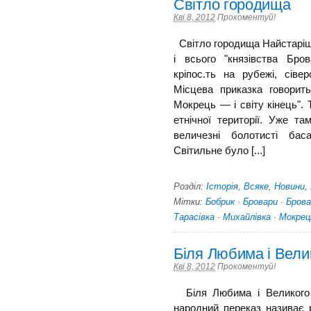
Світло городища
Кві 8, 2012
Прокоментуй!
Світло городища Найстаріше 
і всього "князівства Бр
кріпос.ть на рубежі, сіве
Місцева приказка говорить
Мокрець — і світу кінець".
етнічної території. Уже та
величезні болотисті баса
Світильне було [...]
Розділ:
Історія
,
Всяке
,
Новини
,
Мітки:
Бобрик
·
Бровари
·
Бров
Тарасівка
·
Михайлівка
·
Мокрец
Біля Любима і Вели
Кві 8, 2012
Прокоментуй!
Біля Любима і Великого
народний переказ називає 