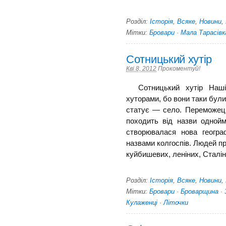
Розділ:
Історія
,
Всяке
,
Новини
,
Мітки:
Бровари
·
Мала Тарасівк
Сотницький хутір
Кві 8, 2012
Прокоментуй!
Сотницький хутір Наші 
хуторами, бо вони таки були
статує — село. Переможець
походить від назви одно­й
створювалася нова географ
назвами колгоспів. Людей пр
куйбишевих, леніних, Сталіних
Розділ:
Історія
,
Всяке
,
Новини
,
Мітки:
Бровари
·
Броварщина
·
Кулаженці
·
Літочки