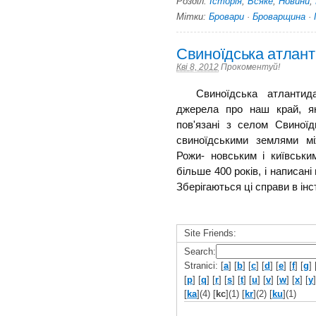
Розділ:
Історія
,
Всяке
,
Новини
,
Мітки:
Бровари
·
Броварщина
·
Свиноїдська атлан
Кві 8, 2012
Прокоментуй!
Свиноїдська атлантида 
джерела про наш край, як
пов'язані з селом Свиноїд
свиноїдськими землями м
Рожи- новським і київськ
більше 400 років, і написан
Зберігаються ці справи в інст
Site Friends:
Search:
Stranici: [
a
] [
b
] [
c
] [
d
] [
e
] [
f
] [
g
] 
[
p
] [
q
] [
r
] [
s
] [
t
] [
u
] [
v
] [
w
] [
x
] [
y
]
[
ka
](4) [
kc
](1) [
kr
](2) [
ku
](1)