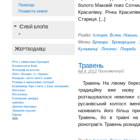
Природа
болото Маковій повз Сотниц
Плависта земля
Красилівку. Річка Красилів
Стариця. [...]
Сувій блоґів
+
Розділ:
Історія
,
Всяке
,
Новини
,
Мітки:
Бровари
·
Броварщина
·
Жертводавці
Кулаженці
·
Літочки
·
Погреби
·
Речі з символікою Броварів
Травень
Косметологія Київ
Фотограф на весілля
Кві 8, 2012
Прокоментуй!
Матч «Волині» із «Зіркою»
Валеріан і місто тисячі планет
Різниця в нарахуванні субсидій
Травень На лівому березі 
Буковинець бере участь у Іграх нескорених
традиційну вже назву 
Betwinner
Вет-клініка
розташувалося невелике 
Електронні цигарки
uadreams
русанівський колгосп імен
Диплом бакалавра
називають його більш приє
Замовити курсову
Паріма
Травень, бо в травні на
555
різнотрав'я. Травень розкидав 