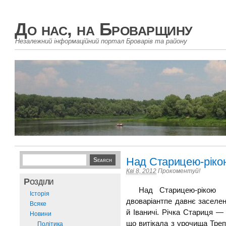
До нас, на Броварщину
Незалежний інформаційний портал Броварів та району
Над Старицею-ріко
Кві 8, 2012
Прокоментуй!
Розділи
Над Старицею-рікою П
Історія
двоваріантпе давнє заселе
Всяке
й Іваничі. Річка Стариця —
Новини
що витікала з урочища Треп
Політика