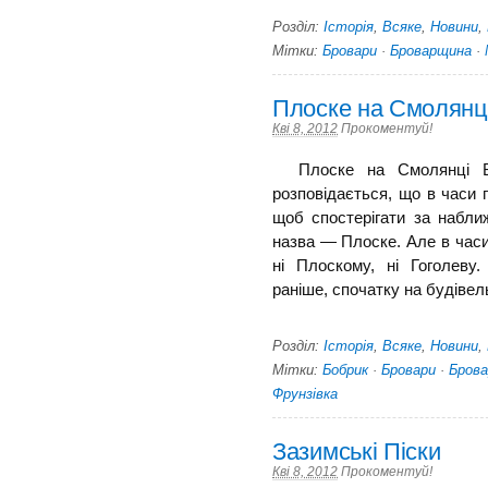
Розділ:
Історія
,
Всяке
,
Новини
,
Мітки:
Бровари
·
Броварщина
·
Плоске на Смолянц
Кві 8, 2012
Прокоментуй!
Плоске на Смолянці В 
розповідається, що в часи 
щоб спостерігати за набли
назва — Плоске. Але в часи
ні Плоскому, ні Гоголеву.
раніше, спочатку на будівельни
Розділ:
Історія
,
Всяке
,
Новини
,
Мітки:
Бобрик
·
Бровари
·
Бров
Фрунзівка
Зазимські Піски
Кві 8, 2012
Прокоментуй!